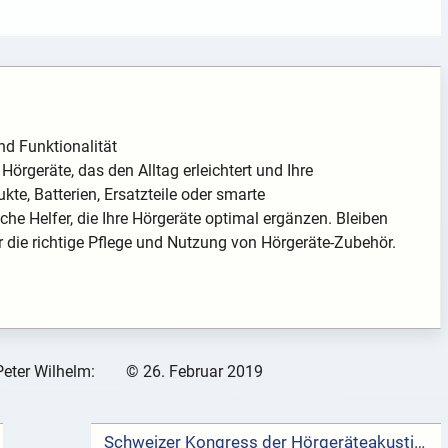
nd Funktionalität
örgeräte, das den Alltag erleichtert und Ihre
te, Batterien, Ersatzteile oder smarte
che Helfer, die Ihre Hörgeräte optimal ergänzen. Bleiben
r die richtige Pflege und Nutzung von Hörgeräte-Zubehör.
Peter Wilhelm:
©
26. Februar 2019
Schweizer Kongress der Hörgeräteakustiker am 24./25. Mai 2019 in Luzern mit Peter Wilhelm →