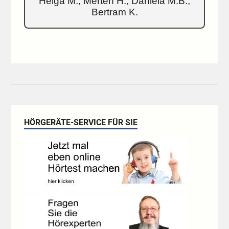
Helga M., Merten H., Daniela M.B.,
Bertram K.
HÖRGERÄTE-SERVICE FÜR SIE