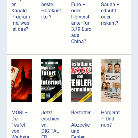
en,
beste
Euro –
Sauna –
Kanäle,
Hörakust
oder
erlaubt
Program
iker?
Hörverst
oder
me, was
ärker für
riskant?
ist das?
3,79 Euro
aus
China?
MORI –
Jetzt
Bestatter
Hörgerät
Der
erschien
:
– Und
Teufel
en:
Abzocke
nun?
von
DIGITAL
und
Waibsta
ER
Fehler