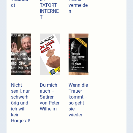
dt
TATORT
vermeide
INTERNE
n
T
Nicht
Du mich
Wenn die
senil, nur
auch –
Trauer
schwerh
Satiren
kommt –
örig und
von Peter
so geht
ich will
Wilhelm
sie
kein
wieder
Hörgerät!