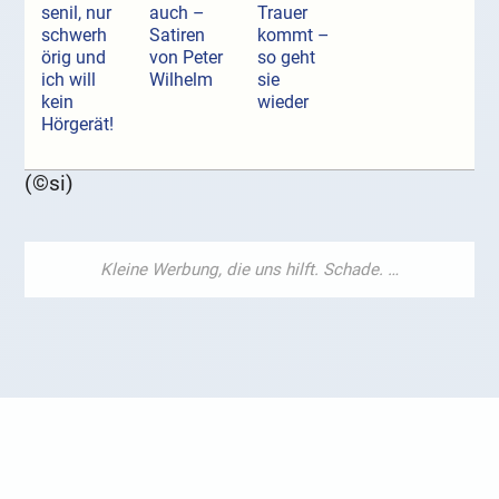
senil, nur
auch –
Trauer
schwerh
Satiren
kommt –
örig und
von Peter
so geht
ich will
Wilhelm
sie
kein
wieder
Hörgerät!
(©si)