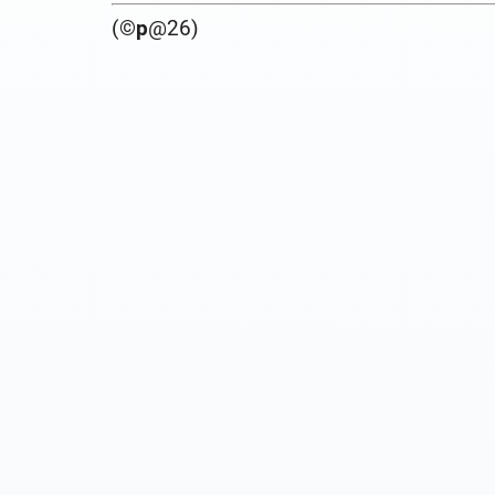
(©
p
@26)