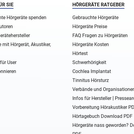
ÜR SIE
HÖRGERÄTE RATGEBER
te Hörgeräte spenden
Gebrauchte Hörgeräte
utoren
Hörgeräte Preise
erätehersteller
FAQ Fragen zu Hörgeräten
 mit Hörgerät, Akustiker,
Hörgeräte Kosten
Hörtest
für User
Schwerhörigkeit
nnieren
Cochlea Implantat
Tinnitus Hörsturz
Verbände und Organisatione
|
Infos für Hersteller
Pressear
Vorbereitung Hörakustiker P
Hörtagebuch Download PDF
Hörgeräte nass geworden? 