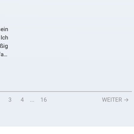
ein
Ich
ßig
aul
l
3
4
...
16
WEITER →