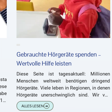
Gebrauchte Hörgeräte spenden –
Wertvolle Hilfe leisten
Diese Seite ist tagesaktuell: Millionen
sta
Menschen weltweit benötigen dringend
ese
Hörgeräte. Viele leben in Regionen, in denen
abe
Hörgeräte unerschwinglich sind. Wir von
016.
hoergeraete-info.net arbeiten mit Initiativen
ALLES LESEN
➔
weltweit zusammen. Hierfür benötigen wir