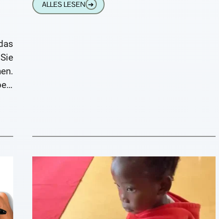
ALLES LESEN
➔
das
Sie
en.
en,
chte