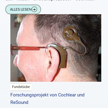
Nucleus® 8. Die innovative Hörlösung kann
ALLES LESEN
➔
auf jede Hörumgebung präziser eingestellt
werden. In
Fundstücke
Forschungsprojekt von Cochlear und
ReSound