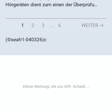
Hörgeräten dient zum einen der Überprüfung
ihrer technischen Funktionalität. Das
bedeutet, ob sich die Hörgeräte wie
1
2
3
...
6
WEITER →
gewünscht verhalten. Außerdem dient die
Hörgeräteüberprüfung der Feststellung ob
sich die Hörsituation des Hörgeräteträgers
(©seafr1-040326)c
verbessert hat.