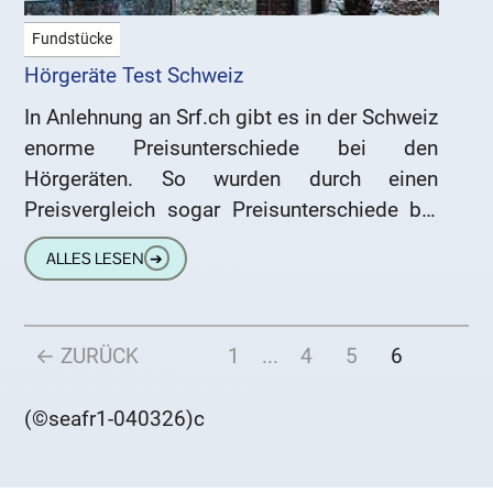
Fundstücke
Hörgeräte Test Schweiz
In Anlehnung an Srf.ch gibt es in der Schweiz
enorme Preisunterschiede bei den
Hörgeräten. So wurden durch einen
Preisvergleich sogar Preisunterschiede bis
hin zu 89 % festgestellt. Ein Grund dafür
ALLES LESEN
➔
← ZURÜCK
1
...
4
5
6
(©seafr1-040326)c