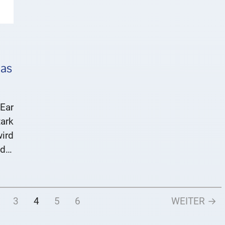
das
Ear
ark
ird
der
nur
ckt
3
4
5
6
WEITER →