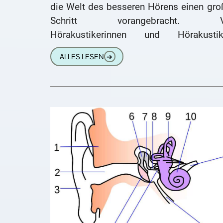
die Welt des besseren Hörens einen gro
Schritt vorangebracht. V
Hörakustikerinnen und Hörakustik
fachkundig eingestellt, bieten diese Spit
ALLES LESEN
➔
Medizin-Produkte auch eine Vielz
weiterer Funktionen und