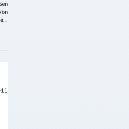
ßen
on
ern
zen-
ahl