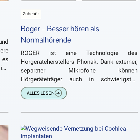
Zubehör
Roger – Besser hören als
Normalhörende
und
ere
ROGER ist eine Technologie des
 es
Hörgeräteherstellers Phonak. Dank externer,
ich
separater Mikrofone können
in
Hörgeräteträger auch in schwierigsten
Gesprächsumgebungen ein exzellentes
ALLES LESEN
➔
Sprachverstehen erreichen. Dabei werden
die Roger-Geräte (Mikrofone)
beispielsweise bei Konferenzen in