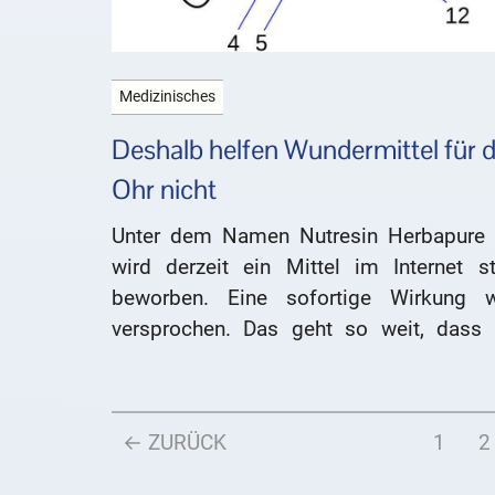
Medizinisches
Deshalb helfen Wundermittel für 
Ohr nicht
Unter dem Namen Nutresin Herbapure 
wird derzeit ein Mittel im Internet st
beworben. Eine sofortige Wirkung w
versprochen. Das geht so weit, dass 
Eindruck erweckt wird, man könne nach 
28 Tagen wieder gut hören. Was ste
dahinter? Hoergeraete-info.net klärt auf.
← ZURÜCK
1
2