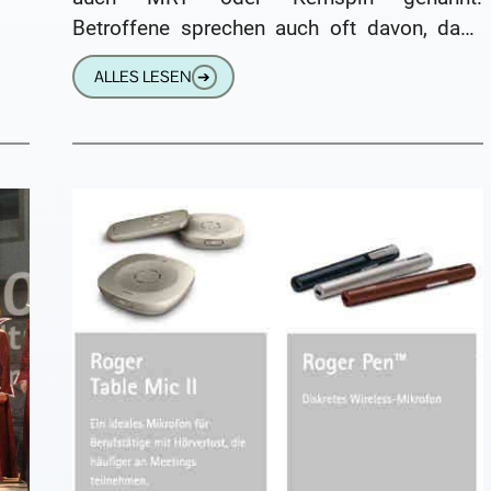
Betroffene sprechen auch oft davon, dass
sie „in die Röhre“ kommen. MRT wird auch
ALLES LESEN
➔
als Kernspintomographie bezeichnet