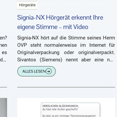
Hörgeräte
Signia-NX Hörgerät erkennt Ihre
eigene Stimme – mit Video
en?
Signia-NX hört auf die Stimme seines Herrn
nen
OVP steht normalerweise im Internet für
 es
Originalverpackung oder originalverpackt.
der
Sivantos (Siemens) nennt aber eine neu
Ein
entwickelte Technik „Own Voice
ALLES LESEN
➔
Processing“ jetzt OVP. Auf