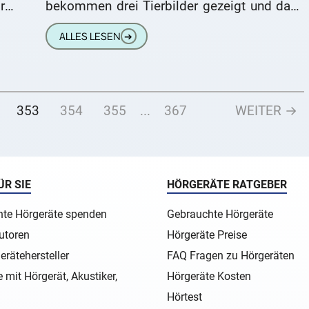
rau
bekommen drei Tierbilder gezeigt und dazu
erklingt eine Tierstimme. Ihre Aufgabe ist es
ALLES LESEN
➔
nun,
353
354
355
...
367
WEITER →
ÜR SIE
HÖRGERÄTE RATGEBER
te Hörgeräte spenden
Gebrauchte Hörgeräte
utoren
Hörgeräte Preise
erätehersteller
FAQ Fragen zu Hörgeräten
 mit Hörgerät, Akustiker,
Hörgeräte Kosten
Hörtest