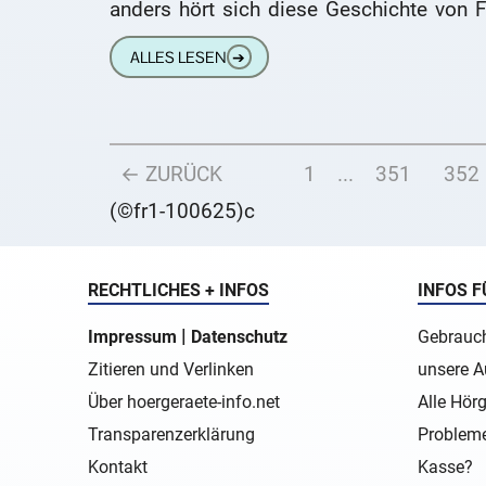
anders hört sich diese Geschichte von F
Iwers an: Das paßt genau
ALLES LESEN
➔
← ZURÜCK
1
...
351
352
(©fr1-100625)c
RECHTLICHES + INFOS
INFOS F
|
Impressum
Datenschutz
Gebrauch
Zitieren und Verlinken
unsere A
Über hoergeraete-info.net
Alle Hörg
Transparenzerklärung
Probleme
Kontakt
Kasse?