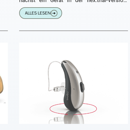
nächst ein Gerät in der flex:trial-Version.
Dieses Hörgerät entspricht dem
ALLES LESEN
➔