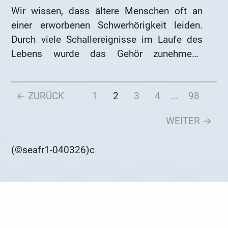
Wir wissen, dass ältere Menschen oft an
einer erworbenen Schwerhörigkeit leiden.
Durch viele Schallereignisse im Laufe des
Lebens wurde das Gehör zunehmend
geschädigt.
Aber auch kleine Kinder können von einer
← ZURÜCK
1
2
3
4
...
98
Schwerhörigkeit betroffen sein. Hier liegt die
Ursache oft in den Genen. Denn eine
WEITER →
Schwerhörigkeit kann auch vererbt werden.
Lesen Sie hier alles über die
(©seafr1-040326)c
Zusammenhänge.