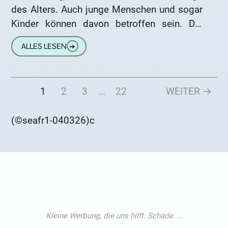
des Alters. Auch junge Menschen und sogar
Kinder können davon betroffen sein. Die
Ursachen können auch Krankheiten sein.
ALLES LESEN
➔
Diese verursachen mitunter
1
2
3
...
22
WEITER →
(©seafr1-040326)c