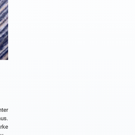
ter
us.
rke