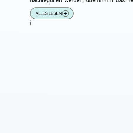
nachreguliert werden, übernimmt das he
die digitale Technik. Auch der Wechsel 
ALLES LESEN
➔
Programme kann
i