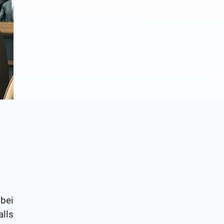
 bei
lls