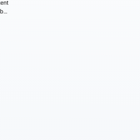
ent
ber
nte
zur