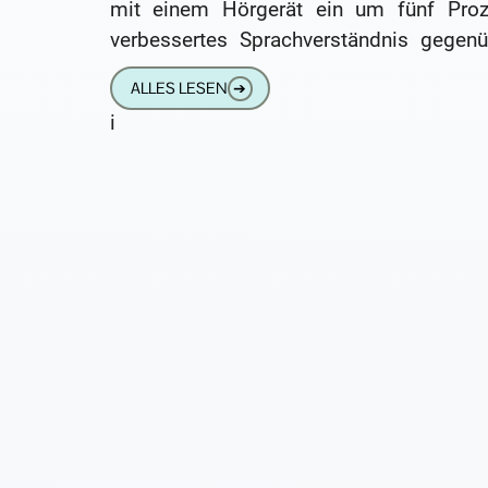
mit einem Hörgerät ein um fünf Proz
verbessertes Sprachverständnis gegenü
kostenfreien Geräten erreicht wird, kön
ALLES LESEN
➔
die gesetzliche Krankenversicherung 
i
Übernahme