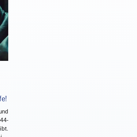
fe!
und
44-
ibt.