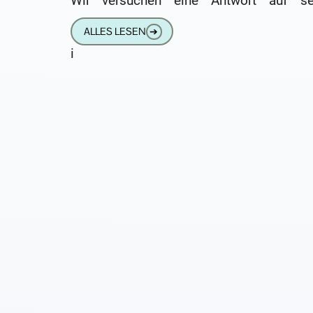
Wir versuchen eine Antwort auf se
drängenden Fragen: Hallo, ich weiß
ALLES LESEN
➔
i