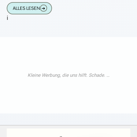
auch bei Fahrradfahrern immer mehr durch.
ALLES LESEN
➔
Waren
i