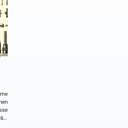
mme
nen
sse
äte