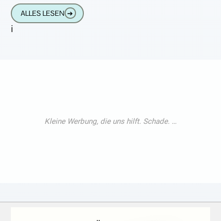
komplett verrückt machen. Das geringe
ALLES LESEN
➔
i