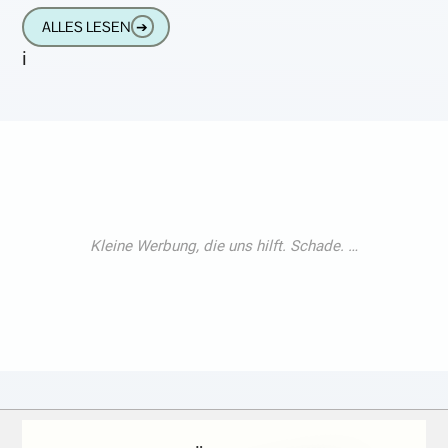
noch viel besser hören und verstehen als
ALLES LESEN
➔
jemals
i