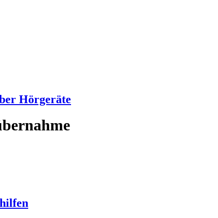
über Hörgeräte
nübernahme
hilfen