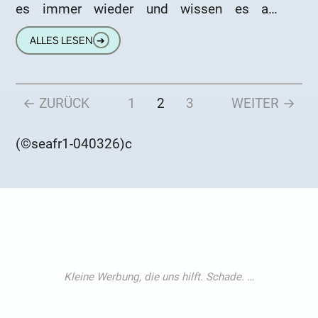
es immer wieder und wissen es aus
hunderten von Anrufen und Zuschriften.
ALLES LESEN
➔
← ZURÜCK
1
2
3
WEITER →
(©seafr1-040326)c